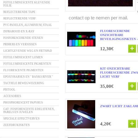
FOTOLUMINESCENTE KLEVENDE
FOLIE
REFLECTERENDE TAPE
contact op te nemen per mail.
REFLECTERENDE VERF
PVC-PANELEN, ALUMINIUM, STAAL
FLUORESCERENDE
INFRAROOD EN X-RAY
ONZICHTBARE
FOSFORESCERENDE STENEN
BEVEILIGINGSINKTEN -.
PRIMERS EN VERNISSEN
12,30€
LICHTGEVENDE WEG EN FIETSPAD
FOTOLUMINESCENT LIJMEN
FOTOLUMINESCENTE PIGMENTEN
KIT ONZICHTBARE
FLUORESCENTE PIGMENTEN
FLUORESCERENDE ZW
LICHT VERF
EPOXYHARSEN EN " BANKS RIVER "
TACTIELE BEWEGWIJZERING
35,00€
PISTOOL
ACCESORIES
PHOSPHORESCENT PAPYRUS
ZWART LICHT ZAKLAM
CAT: FOSFORESCENTE EDELSTENEN,
PARELS EN JUWELEN
SPECIALE EFFECTVERVEN
4,20€
ZEEFDRUKINKTEN