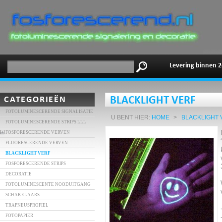
Levering binnen 2
CATEGORIEËN
BLACKLIGHT VERF
FOTOLUMINESCERENDE SIGNALISATIE
U BENT HIER:
HOME
>
BLACKLIGHT 
FOTOLUMINESCERENDE STRIPS LLL
FOSFORESCERENDE VERVEN
FLUORESCERENDE VERVEN
BLACKLIGHT VERF
FOSFORESCERENDE STRIPS
DECORATIE
FOTOLUMINESCENTE NOODUITGANG
SCHAKELAARS
TRAPNEUSPROFIEL
FOTOPAPIER