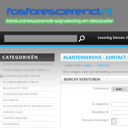
Levering binnen 2
CATEGORIEËN
KLANTENSERVICE - CONTAC
FOTOLUMINESCERENDE SIGNALISATIE
U BENT HIER:
HOME
>
CONTACT
FOTOLUMINESCERENDE STRIPS LLL
Voor vragen over een bestelling of voor in
FOSFORESCERENDE VERVEN
BERICHT VERSTUREN
FLUORESCERENDE VERVEN
Onderwerp
BLACKLIGHT VERF
FOSFORESCERENDE STRIPS
DECORATIE
E-mailadres
FOTOLUMINESCENTE NOODUITGANG
Bestelling ID
SCHAKELAARS
TRAPNEUSPROFIEL
Bestand toevoegen
FOTOPAPIER